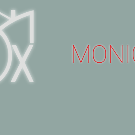
MONI
G